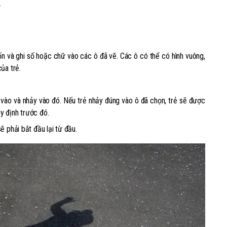
.
n và ghi số hoặc chữ vào các ô đã vẽ. Các ô có thể có hình vuông,
ủa trẻ.
 vào và nhảy vào đó. Nếu trẻ nhảy đúng vào ô đã chọn, trẻ sẽ được
y định trước đó.
ẽ phải bắt đầu lại từ đầu.