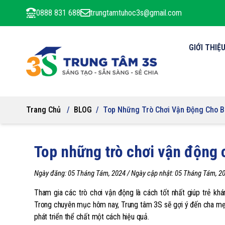
0888 831 688
trungtamtuhoc3s@gmail.com
GIỚI THIỆ
Trang Chủ
BLOG
Top Những Trò Chơi Vận Động Cho B
Top những trò chơi vận động c
Ngày đăng:
05 Tháng Tám, 2024
/ Ngày cập nhật:
05 Tháng Tám, 2
Tham gia các trò chơi vận động là cách tốt nhất giúp trẻ khám
Trong chuyên mục hôm nay, Trung tâm 3S sẽ gợi ý đến cha mẹ 
phát triển thể chất một cách hiệu quả.