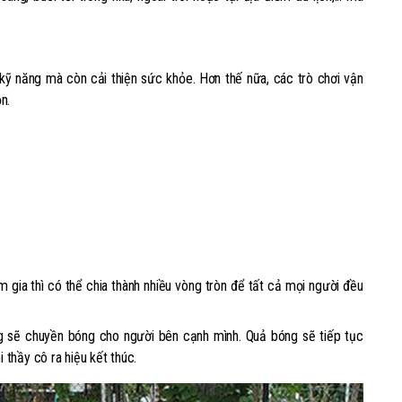
kỹ năng mà còn cải thiện sức khỏe. Hơn thế nữa, các trò chơi vận
n.
 gia thì có thể chia thành nhiều vòng tròn để tất cả mọi người đều
g sẽ chuyền bóng cho người bên cạnh mình. Quả bóng sẽ tiếp tục
 thầy cô ra hiệu kết thúc.