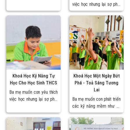
con tự giác làm bài, học bài
việc học nhưng lại sợ phải
mà không cần phải nhắc
la mắng mỗi khi con chống
nhở hay la mắng
đối và mất thời gian tìm
hiểu chương trình học của
con
Khoá Học Kỹ Năng Tự
Khoá Học Một Ngày Bứt
Học Cho Học Sinh THCS
Phá - Toả Sáng Tương
Lai
Ba mẹ muốn con yêu thích
việc học nhưng lại sợ phải
Ba mẹ muốn con phát triển
la mắng mỗi khi con chống
các kỹ năng mềm như kỹ
đối và mất thời gian tìm
năng giao tiếp, kỹ năng
hiểu chương trình học của
thuyết trình, kỹ năng làm
con
việc nhóm, ... mà chưa tìm