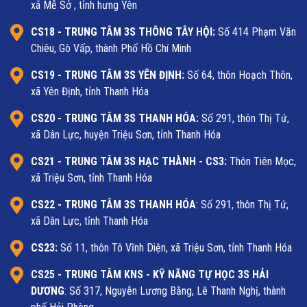
xã Mễ Sở , tỉnh hưng Yên
CS18 - TRUNG TÂM 3S THÔNG TÂY HỘI:
Số 414 Phạm Văn
Chiêu, Gò Vấp, thành Phố Hồ Chí Minh
CS19 - TRUNG TÂM 3S YÊN ĐỊNH:
Số 64, thôn Hoạch Thôn,
xã Yên Định, tỉnh Thanh Hóa
CS20 - TRUNG TÂM 3S THANH HÓA:
Số 291, thôn Thị Tứ,
xã Dân Lực, huyện Triệu Sơn, tỉnh Thanh Hóa
CS21 - TRUNG TÂM 3S HẠC THÀNH - CS3:
Thôn Tiên Mọc,
xã Triệu Sơn, tỉnh Thanh Hóa
CS22 - TRUNG TÂM 3S THANH HÓA
: Số 291, thôn Thị Tứ,
xã Dân Lực, tỉnh Thanh Hóa
CS23:
Số 11, thôn Tô Vĩnh Diện, xã Triệu Sơn, tỉnh Thanh Hóa
CS25
- TRUNG TÂM KNS - KỸ NĂNG TỰ HỌC 3S HẢI
DƯƠNG
: Số 317, Nguyễn Lương Bằng, Lê Thanh Nghị, thành