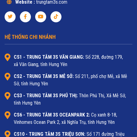
Website :
trungtam3s.com
HỆ THỐNG CHI NHÁNH
CS1 - TRUNG TÂM 3S VĂN GIANG:
Số 228, đường 179,
xã Văn Giang, tỉnh Hưng Yên
CS2 - TRUNG TÂM 3S MỄ SỞ:
Số 211, phố chợ Mễ, xã Mễ
Sở, tỉnh Hưng Yên
CS3 - TRUNG TÂM 3S PHÚ THỊ:
Thôn Phú Thị, Xã Mễ Sở,
tỉnh Hưng Yên
CS6 - TRUNG TÂM 3S OCEANPARK 2:
Cọ xanh 8-18,
Vinhomes Ocean Park 2, xã Nghĩa Trụ, tỉnh Hưng Yên
CS10 - TRUNG TÂM 3S TRIỆU SƠN:
Số 171 đường Triệu