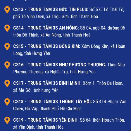
CS13 - TRUNG TÂM 3S ĐỨC TÍN PLUS:
Số 675 Lê Thái Tổ,
phố Tô Vĩnh Diện, xã Triệu Sơn, tỉnh Thanh Hoá
CS14 - TRUNG TÂM 3S AN NÔNG:
Số 04, ngõ 04, đường 06
thôn Đô Thịnh, xã An Nông, tỉnh Thanh Hoá
CS15 - TRUNG TÂM 3S ĐÔNG KIM:
Xóm Đông Kim, xã Hoàn
Long, tỉnh Hưng Yên
CS16 - TRUNG TÂM 3S NHƯ PHƯỢNG THƯỢNG:
Thôn Như
Phượng Thượng, xã Nghĩa Trụ, tỉnh Hưng Yên
CS17 - TRUNG TÂM 3S BÌNH MINH:
Xóm 1, Thôn Đa Hoàn,
xã Mễ Sở , tỉnh hưng Yên
CS18 - TRUNG TÂM 3S THÔNG TÂY HỘI:
Số 414 Phạm Văn
Chiêu, Gò Vấp, thành Phố Hồ Chí Minh
CS19 - TRUNG TÂM 3S YÊN ĐỊNH:
Số 64, thôn Hoạch Thôn,
xã Yên Định, tỉnh Thanh Hóa