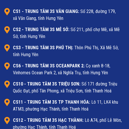
CS1 - TRUNG TÂM 3S VĂN GIANG:
Số 228, đường 179,
xã Văn Giang, tỉnh Hưng Yên
CS2 - TRUNG TÂM 3S MỄ SỞ:
Số 211, phố chợ Mễ, xã Mễ
Sở, tỉnh Hưng Yên
CS3 - TRUNG TÂM 3S PHÚ THỊ:
Thôn Phú Thị, Xã Mễ Sở,
tỉnh Hưng Yên
CS6 - TRUNG TÂM 3S OCEANPARK 2:
Cọ xanh 8-18,
Vinhomes Ocean Park 2, xã Nghĩa Trụ, tỉnh Hưng Yên
CS10 - TRUNG TÂM 3S TRIỆU SƠN:
Số 171 đường Triệu
Quốc Đạt, phố Tân Phong, xã Triệu Sơn, tỉnh Thanh Hoá
CS11 - TRUNG TÂM 3S TP THANH HÓA:
Lô 11, LK4 khu
ATM3, phường Hạc Thành, tỉnh Thanh Hoá
CS12 - TRUNG TÂM 3S HẠC THÀNH:
Lô A74, phố Lễ Môn,
phường Hạc Thành, tỉnh Thanh Hoá