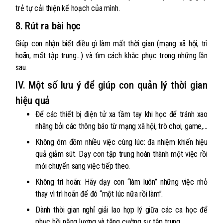
trẻ tự cải thiện kế hoạch của mình.
8. Rút ra bài học
Giúp con nhận biết điều gì làm mất thời gian (mạng xã hội, trì
hoãn, mất tập trung...) và tìm cách khắc phục trong những lần
sau.
IV. Một số lưu ý để giúp con quản lý thời gian
hiệu quả
Để các thiết bị điện tử xa tầm tay khi học để tránh xao
nhãng bởi các thông báo từ mạng xã hội, trò chơi, game,...
Không ôm đồm nhiều việc cùng lúc: đa nhiệm khiến hiệu
quả giảm sút. Dạy con tập trung hoàn thành một việc rồi
mới chuyển sang việc tiếp theo.
Không trì hoãn: Hãy dạy con “làm luôn” những việc nhỏ
thay vì trì hoãn để đó “một lúc nữa rồi làm”.
Dành thời gian nghỉ giải lao hợp lý giữa các ca học để
phục hồi năng lượng và tăng cường sự tập trung.