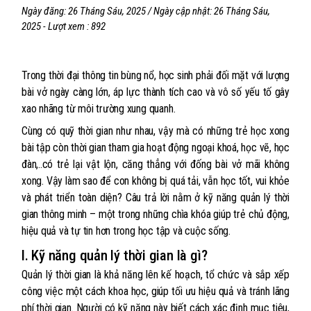
Ngày đăng:
26 Tháng Sáu, 2025
/ Ngày cập nhật:
26 Tháng Sáu,
2025
- Lượt xem : 892
Trong thời đại thông tin bùng nổ, học sinh phải đối mặt với lượng
bài vở ngày càng lớn, áp lực thành tích cao và vô số yếu tố gây
xao nhãng từ môi trường xung quanh.
Cùng có quỹ thời gian như nhau, vậy mà có những trẻ học xong
bài tập còn thời gian tham gia hoạt động ngoại khoá, học vẽ, học
đàn,..có trẻ lại vật lộn, căng thẳng với đống bài vở mãi không
xong. Vậy làm sao để con không bị quá tải, vẫn học tốt, vui khỏe
và phát triển toàn diện? Câu trả lời nằm ở kỹ năng quản lý thời
gian thông minh – một trong những chìa khóa giúp trẻ chủ động,
hiệu quả và tự tin hơn trong học tập và cuộc sống.
I. Kỹ năng quản lý thời gian là gì?
Quản lý thời gian là khả năng lên kế hoạch, tổ chức và sắp xếp
công việc một cách khoa học, giúp tối ưu hiệu quả và tránh lãng
phí thời gian. Người có kỹ năng này biết cách xác định mục tiêu,