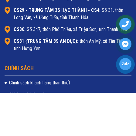
CS29 - TRUNG TÂM 3S HẠC THÀNH - CS4:
Số 31, thôn
Long Vân, xã Đồng Tiến, tỉnh Thanh Hóa
CS30:
Số 347, thôn Phố Thiều, xã Triệu Sơn, tỉnh Thanh Hóa
CS31
TRUNG TÂM 3S AN DỤC):
thôn An Mỹ, xã Tân Tiến,
(
tỉnh Hưng Yên
Zalo
CHÍNH SÁCH
Chính sách khách hàng thân thiết
Chính sách bảo mật
© Bản quyền thuộc về Trungtam3S.com.
Cung cấp bởi
Quảng Cáo Siêu Tốc